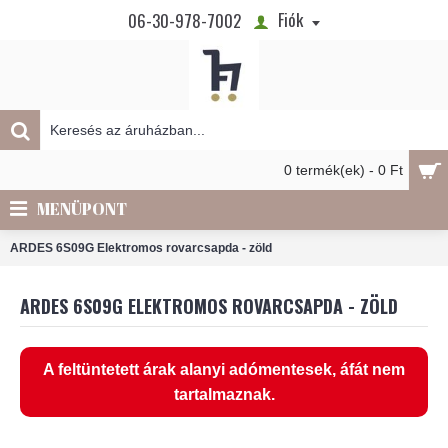
Fiók
06-30-978-7002
0 termék(ek) - 0 Ft
MENÜPONT
ARDES 6S09G Elektromos rovarcsapda - zöld
ARDES 6S09G ELEKTROMOS ROVARCSAPDA - ZÖLD
A feltüntetett árak alanyi adómentesek, áfát nem
tartalmaznak.