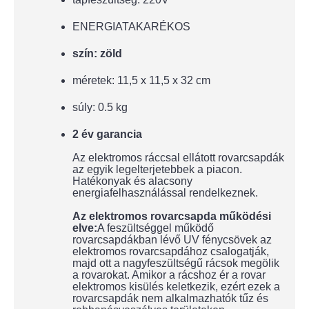
ENERGIATAKARÉKOS
szín: zöld
méretek: 11,5 x 11,5 x 32 cm
súly: 0.5 kg
2 év garancia
Az elektromos ráccsal ellátott rovarcsapdák
az egyik legelterjetebbek a piacon.
Hatékonyak és alacsony
energiafelhasználással rendelkeznek.
Az elektromos rovarcsapda működési
elve:
A feszültséggel működő
rovarcsapdákban lévő UV fénycsövek az
elektromos rovarcsapdához csalogatják,
majd ott a nagyfeszültségű rácsok megölik
a rovarokat. Amikor a rácshoz ér a rovar
elektromos kisülés keletkezik, ezért ezek a
rovarcsapdák nem alkalmazhatók tűz és