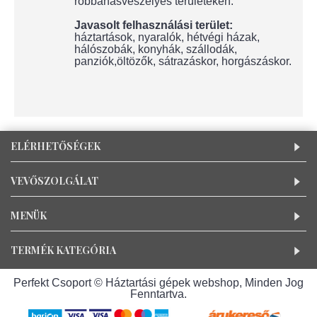
robbanásveszélyes területeken.
Javasolt felhasználási terület:
háztartások, nyaralók, hétvégi házak,
hálószobák, konyhák, szállodák,
panziók,öltözők, sátrazáskor, horgászáskor.
ELÉRHETŐSÉGEK
VEVŐSZOLGÁLAT
MENÜK
TERMÉK KATEGÓRIA
Perfekt Csoport © Háztartási gépek webshop, Minden Jog
Fenntartva.