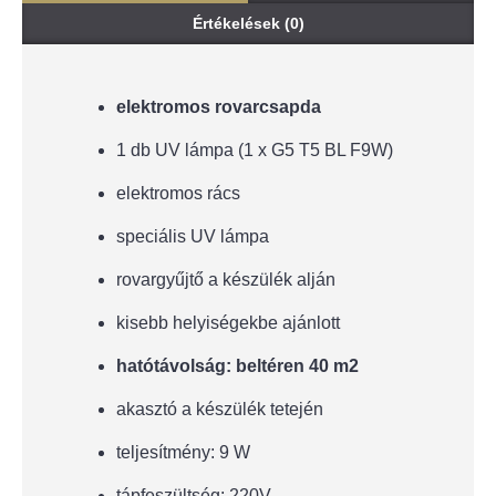
Értékelések (0)
elektromos rovarcsapda
1 db UV lámpa (1 x G5 T5 BL F9W)
elektromos rács
speciális UV lámpa
rovargyűjtő a készülék alján
kisebb helyiségekbe ajánlott
hatótávolság: beltéren 40 m2
akasztó a készülék tetején
teljesítmény: 9 W
tápfeszültség: 220V