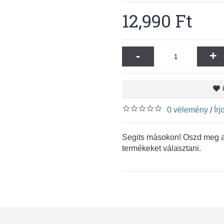
12,990 Ft
-
+
0 vélemény
Ír
/
Segits másokon! Oszd meg a 
termékeket választani.