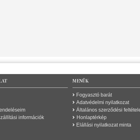
LAT
MENÜK
Fogyasztó barát
Adatvédelmi nyilatkozat
rendeléseim
Általános szerződési feltétel
zállítási információk
Honlaptérkép
Elállási nyilatkozat minta