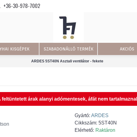
+36-30-978-7002
YHAI KISGÉPEK
SZABADONÁLLÓ TERMÉK
AKCIÓS
ARDES 5ST40N Asztali ventilátor - fekete
 feltüntetett árak alanyi adómentesek, áfát nem tartalmazna
Gyártó:
ARDES
Cikkszám:
5ST40N
tson
Elérhető:
Raktáron