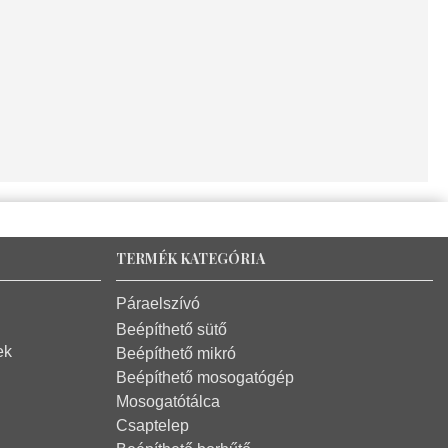
TERMÉK KATEGÓRIA
Páraelszívó
Beépíthető sütő
ek
Beépíthető mikró
Beépíthető mosogatógép
Mosogatótálca
Csaptelep