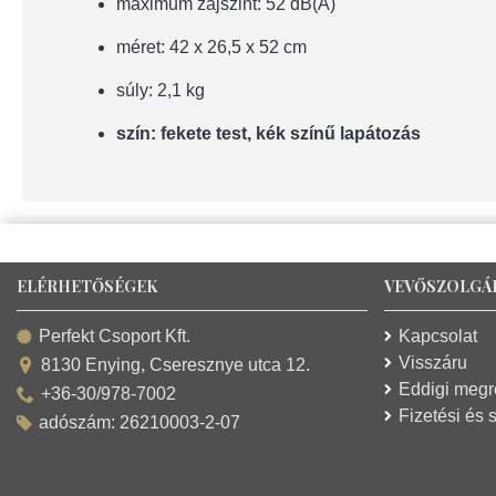
maximum zajszint: 52 dB(A)
méret: 42 x 26,5 x 52 cm
súly: 2,1 kg
szín: fekete test, kék színű lapátozás
ELÉRHETŐSÉGEK
VEVŐSZOLGÁ
Kapcsolat
Perfekt Csoport Kft.
Visszáru
8130 Enying, Cseresznye utca 12.
Eddigi meg
+36-30/978-7002
Fizetési és s
adószám: 26210003-2-07