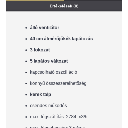
Értékelések (0)
álló ventilátor
40 cm átmérőjűkék lapátozás
3 fokozat
5 lapátos változat
kapcsolható oszcilláció
könnyű összeszerelhetőség
kerek talp
csendes működés
max. légszállítás: 2784 m3/h
max. légsebesség: 3 m/sec