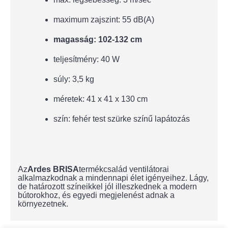
maximum zajszint: 55 dB(A)
magasság: 102-132 cm
teljesítmény: 40 W
súly: 3,5 kg
méretek: 41 x 41 x 130 cm
szín: fehér test szürke színű lapátozás
Az
Ardes BRISA
termékcsalád ventilátorai
alkalmazkodnak a mindennapi élet igényeihez. Lágy,
de határozott színeikkel jól illeszkednek a modern
bútorokhoz, és egyedi megjelenést adnak a
környezetnek.