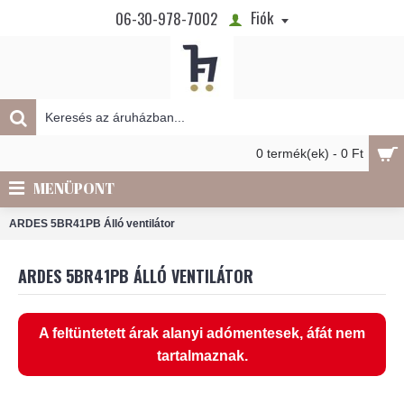
Fiók
06-30-978-7002
0 termék(ek) - 0 Ft
MENÜPONT
ARDES 5BR41PB Álló ventilátor
ARDES 5BR41PB ÁLLÓ VENTILÁTOR
A feltüntetett árak alanyi adómentesek, áfát nem
tartalmaznak.