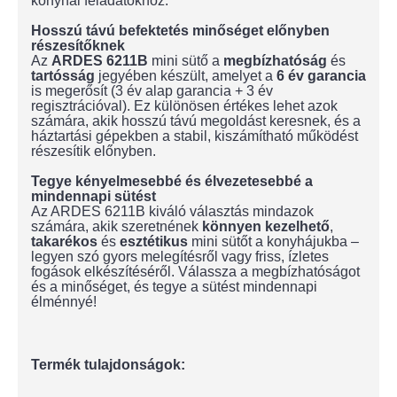
konyhai feladatokhoz.
Hosszú távú befektetés minőséget előnyben
részesítőknek
Az
ARDES 6211B
mini sütő a
megbízhatóság
és
tartósság
jegyében készült, amelyet a
6 év garancia
is megerősít (3 év alap garancia + 3 év
regisztrációval). Ez különösen értékes lehet azok
számára, akik hosszú távú megoldást keresnek, és a
háztartási gépekben a stabil, kiszámítható működést
részesítik előnyben.
Tegye kényelmesebbé és élvezetesebbé a
mindennapi sütést
Az ARDES 6211B kiváló választás mindazok
számára, akik szeretnének
könnyen kezelhető
,
takarékos
és
esztétikus
mini sütőt a konyhájukba –
legyen szó gyors melegítésről vagy friss, ízletes
fogások elkészítéséről. Válassza a megbízhatóságot
és a minőséget, és tegye a sütést mindennapi
élménnyé!
Termék tulajdonságok: