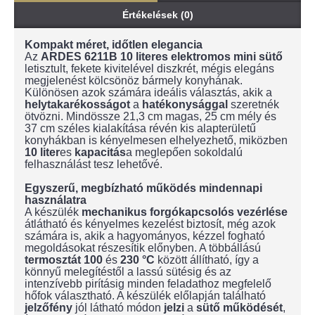
Értékelések (0)
Kompakt méret, időtlen elegancia
Az
ARDES 6211B 10 literes elektromos mini sütő
letisztult, fekete kivitelével diszkrét, mégis elegáns
megjelenést kölcsönöz bármely konyhának.
Különösen azok számára ideális választás, akik a
helytakarékosságot
a
hatékonysággal
szeretnék
ötvözni. Mindössze 21,3 cm magas, 25 cm mély és
37 cm széles kialakítása révén kis alapterületű
konyhákban is kényelmesen elhelyezhető, miközben
10 liter
es
kapacitás
a meglepően sokoldalú
felhasználást tesz lehetővé.
Egyszerű, megbízható működés mindennapi
használatra
A készülék
mechanikus
forgókapcsolós
vezérlése
átlátható és kényelmes kezelést biztosít, még azok
számára is, akik a hagyományos, kézzel fogható
megoldásokat részesítik előnyben. A többállású
termosztát
100
és
230 °C
között állítható, így a
könnyű melegítéstől a lassú sütésig és az
intenzívebb pirításig minden feladathoz megfelelő
hőfok választható. A készülék előlapján található
jelzőfény
jól látható módon
jelzi
a
sütő működését
,