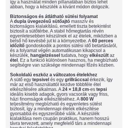
így a használat minden pillanatában biztos lehet
abban, hogy a készülék a kívánt módon dolgozik.
Biztonságos és átlátható sütési folyamat
A
dupla üvegezésű sütőajtó
masszív és
biztonságos kialakítású, emellett tiszta betekintést
biztosít a sütőtérbe. A stabil hőmegtartás révén
egyenletesebben készülnek el az ételek, miközben a
belső hő kevésbé jut ki a környezetbe. A
60 perces
időzítő
gondoskodik a pontos sütési idő betartásáról,
és a folyamat végén automatikusan kikapcsol a
készülék,
hangjelzéssel
tudatva, hogy
elkészült
az
étel
. Ez a funkció különösen hasznos, ha megbízható
segítségre van szüksége mindennapi főzés közben.
Sokoldalú eszköz a változatos ételekhez
A sütő egy
tepsivel
és egy
grillráccsal
érkezik, így
már az első használattól kezdve többféle étel
elkészítésére alkalmas. A
24 × 18,8 cm
-es
tepsi
ideális kisebb adagok, gyors vacsorák vagy friss,
házi finomságok elkészítéséhez. A
800 W
teljesítmény megbízható és egyenletes sütést
biztosít, így a mindennapi ételek elkészítése
gyorsabbá és egyszerűbbé válik. A készülék
kialakítása nem csupán praktikus, hanem hosszú
távra tervezett, amely megfelelő társ a mindennapi