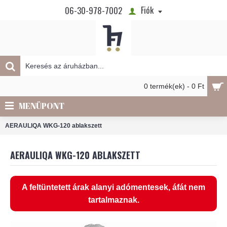
Fiók
06-30-978-7002
0 termék(ek) - 0 Ft
MENÜPONT
AERAULIQA WKG-120 ablakszett
AERAULIQA WKG-120 ABLAKSZETT
A feltüntetett árak alanyi adómentesek, áfát nem
tartalmaznak.