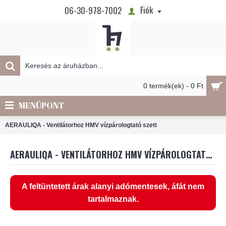
Fiók
06-30-978-7002
0 termék(ek) - 0 Ft
MENÜPONT
AERAULIQA - Ventilátorhoz HMV vízpárologtató szett
AERAULIQA - VENTILÁTORHOZ HMV VÍZPÁROLOGTATÓ SZETT
A feltüntetett árak alanyi adómentesek, áfát nem
tartalmaznak.