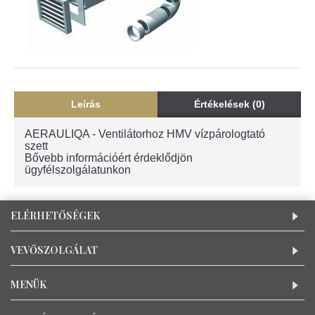
Leírás
Értékelések (0)
AERAULIQA - Ventilátorhoz HMV vízpárologtató
szett
Bővebb információért érdeklődjön
ügyfélszolgálatunkon
ELÉRHETŐSÉGEK
VEVŐSZOLGÁLAT
MENÜK