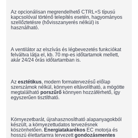
Az opcionálisan megrendelhető CTRL+S típusú
kapcsolóval történő telepítés esetén, hagyományos
szellőztetésre (hővisszanyerés nélkül) is
használható.
A ventilátor az elszívás és légbevezetés funkciókat
felváltva látja el, kb. 70 mp-es időtartamok mellett,
akár 24/24 órás időtartamban is.
Az
esztétikus
, modern formatervezésű előlap
szerszámok nélkül, könnyen eltávolítható, a mögötte
megtalálható
porszűrő
könnyen hozzáférhető, így
egyszerűen tisztítható.
Környezetbarát, újrahasznosítható alapanyagokból
készült, a környezettudatos tervezésnek
köszönhetően.
Energiatakarékos
EC motorja és
hosszú élettartamra tervezett
gondozásmentes