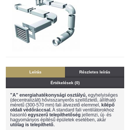
Leírás
Részletes leírás
Értékelések (0)
"A" energiahatékonysági osztályú,
egyhelyiséges
(decentralizált) hővisszanyerős szellőztető, állítható
méretű (300-570 mm) fali átvezető elemmel,
kilépő
oldali védőráccsal.
A standard fali ventilátorokhoz
hasonló
egyszerű telepíthetőség
jellemzi, új- és
hagyományos építésű épületek esetében, akár
utólag is telepíthető.