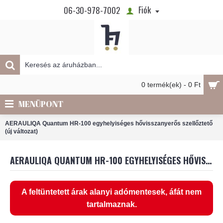
Fiók
06-30-978-7002
0 termék(ek) - 0 Ft
MENÜPONT
AERAULIQA Quantum HR-100 egyhelyiséges hővisszanyerős szellőztető
(új változat)
AERAULIQA QUANTUM HR-100 EGYHELYISÉGES HŐVISSZANYERŐS SZELLŐZTETŐ (ÚJ VÁLTOZAT)
A feltüntetett árak alanyi adómentesek, áfát nem
tartalmaznak.