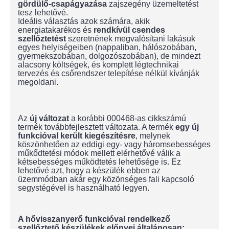
gördülő-csapágyazása
zajszegény üzemeltetést
tesz lehetővé.
Ideális választás azok számára, akik
energiatakarékos és
rendkívül csendes
szellőztetést
szeretnének megvalósítani lakásuk
egyes helyiségeiben (nappaliban, hálószobában,
gyermekszobában, dolgozószobában), de mindezt
alacsony költségek, és komplett légtechnikai
tervezés és csőrendszer telepítése nélkül kívánják
megoldani.
Az
új változat
a korábbi 000468-as cikkszámú
termék továbbfejlesztett változata. A termék
egy új
funkcióval került kiegészítésre
, melynek
köszönhetően az eddigi egy- vagy háromsebességes
műkődtetési módok mellett elérhetővé válik a
kétsebességes működtetés lehetősége is. Ez
lehetővé azt, hogy a készülék ebben az
üzemmódban akár egy közönséges fali kapcsoló
segystégével is használható legyen.
A hővisszanyerő funkcióval rendelkező
szellőztető készülékek előnyei általánosan: