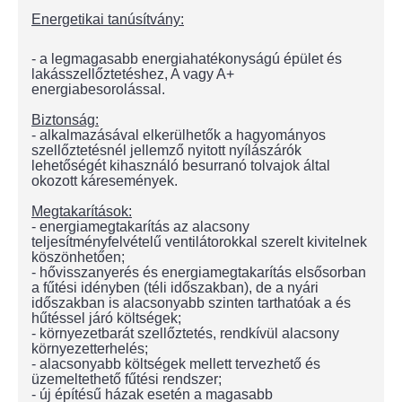
Energetikai tanúsítvány:
- a legmagasabb energiahatékonyságú épület és
lakásszellőztetéshez, A vagy A+
energiabesorolással.
Biztonság:
- alkalmazásával elkerülhetők a hagyományos
szellőztetésnél jellemző nyitott nyílászárók
lehetőségét kihasználó besurranó tolvajok által
okozott káresemények.
Megtakarítások:
- energiamegtakarítás az alacsony
teljesítményfelvételű ventilátorokkal szerelt kivitelnek
köszönhetően;
- hővisszanyerés és energiamegtakarítás elsősorban
a fűtési idényben (téli időszakban), de a nyári
időszakban is alacsonyabb szinten tarthatóak a és
hűtéssel járó költségek;
- környezetbarát szellőztetés, rendkívül alacsony
környezetterhelés;
- alacsonyabb költségek mellett tervezhető és
üzemeltethető fűtési rendszer;
- új építésű házak esetén a magasabb