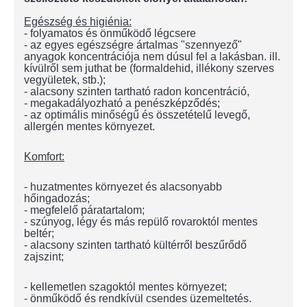
Egészség és higiénia:
- folyamatos és önműködő légcsere
- az egyes egészségre ártalmas "szennyező"
anyagok koncentrációja nem dúsul fel a lakásban. ill.
kívülről sem juthat be (formaldehid, illékony szerves
vegyületek, stb.);
- alacsony szinten tartható radon koncentráció,
- megakadályozható a penészképződés;
- az optimális minőségű és összetételű levegő,
allergén mentes környezet.
Komfort:
- huzatmentes környezet és alacsonyabb
hőingadozás;
- megfelelő páratartalom;
- szúnyog, légy és más repülő rovaroktól mentes
beltér;
- alacsony szinten tartható kültérről beszűrődő
zajszint;
- kellemetlen szagoktól mentes környezet;
- önműködő és rendkívül csendes üzemeltetés.