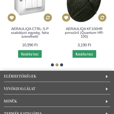
AERAULIQA CTRL-S-P
AERAULIQA KF100HR
szabályzó egység, falra
porszűrő (Quantum HR-
szerelhető
100)
10,990 Ft
3,190 Ft
Kosárba tesz
Kosárba tesz
ELÉRHETŐSÉGEK
VEVŐSZOLGÁLAT
MENÜK
TERMÉK KATEGÓRIA