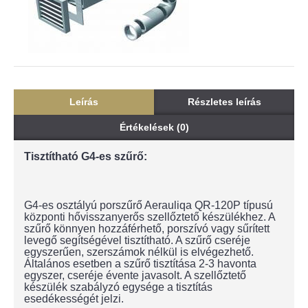
Leírás
Részletes leírás
Értékelések (0)
Tisztítható G4-es szűrő:
G4-es osztályú porszűrő Aerauliqa QR-120P típusú
központi hővisszanyerős szellőztető készülékhez. A
szűrő könnyen hozzáférhető, porszívó vagy sűrített
levegő segítségével tisztítható. A szűrő cseréje
egyszerűen, szerszámok nélkül is elvégezhető.
Általános esetben a szűrő tisztítása 2-3 havonta
egyszer, cseréje évente javasolt. A szellőztető
készülék szabályzó egysége a tisztítás
esedékességét jelzi.