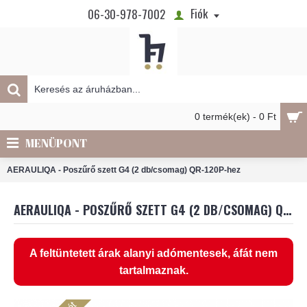
Fiók
06-30-978-7002
0 termék(ek) - 0 Ft
MENÜPONT
AERAULIQA - Poszűrő szett G4 (2 db/csomag) QR-120P-hez
AERAULIQA - POSZŰRŐ SZETT G4 (2 DB/CSOMAG) QR-120P-HEZ
A feltüntetett árak alanyi adómentesek, áfát nem
tartalmaznak.