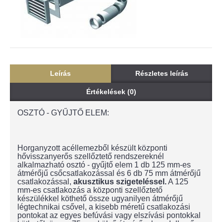
Leírás
Részletes leírás
Értékelések (0)
OSZTÓ - GYŰJTŐ ELEM:
Horganyzott acéllemezből készült központi
hővisszanyerős szellőztető rendszereknél
alkalmazható osztó - gyűjtő elem 1 db 125 mm-es
átmérőjű csőcsatlakozással és 6 db 75 mm átmérőjű
csatlakozással,
akusztikus szigeteléssel.
A 125
mm-es csatlakozás a központi szellőztető
készülékkel köthető össze ugyanilyen átmérőjű
légtechnikai csővel, a kisebb méretű csatlakozási
pontokat az egyes befúvási vagy elszívási pontokkal