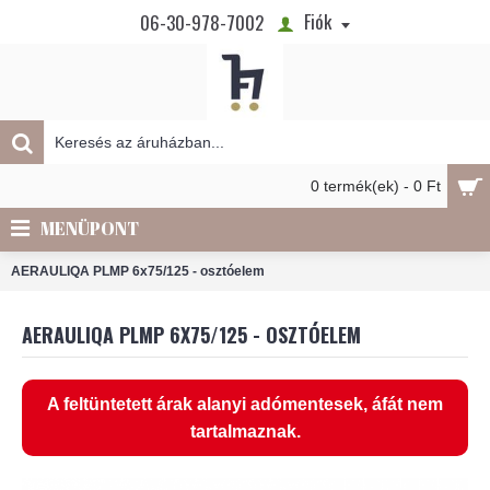
Fiók
06-30-978-7002
0 termék(ek) - 0 Ft
MENÜPONT
AERAULIQA PLMP 6x75/125 - osztóelem
AERAULIQA PLMP 6X75/125 - OSZTÓELEM
A feltüntetett árak alanyi adómentesek, áfát nem
tartalmaznak.