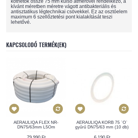
köthetők össze 75 mm külső átmérővel rendelkező, a
kívánt méretben méretre vágott antibakteriális és
antisztatikus légtechnikai csövekkel. Ez az osztóelem
maximum 6 szellőztetési pont kialakítását teszi
lehetővé.
KAPCSOLODÓ TERMÉK(EK)
AERAULIQA FLEX NR-
AERAULIQA KORB 75 `O`
DN75/63mm L5Om
gyűrű DN75/63 mm (10 db)
79,990 Ft
6,190 Ft