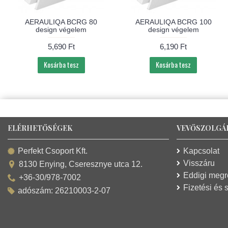
AERAULIQA BCRG 80
AERAULIQA BCRG 100
design végelem
design végelem
5,690 Ft
6,190 Ft
Kosárba tesz
Kosárba tesz
ELÉRHETŐSÉGEK
VEVŐSZOLGÁ
Kapcsolat
Perfekt Csoport Kft.
Visszáru
8130 Enying, Cseresznye utca 12.
Eddigi meg
+36-30/978-7002
Fizetési és s
adószám: 26210003-2-07