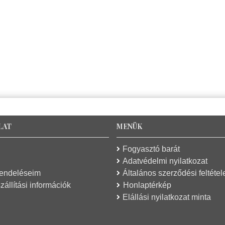
LAT
MENÜK
Fogyasztó barát
Adatvédelmi nyilatkozat
rendeléseim
Általános szerződési feltétel
zállítási információk
Honlaptérkép
Elállási nyilatkozat minta