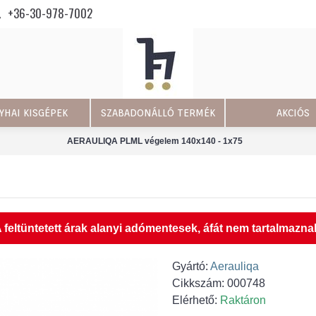
+36-30-978-7002
YHAI KISGÉPEK
SZABADONÁLLÓ TERMÉK
AKCIÓS
AERAULIQA PLML végelem 140x140 - 1x75
 feltüntetett árak alanyi adómentesek, áfát nem tartalmazna
Gyártó:
Aerauliqa
Cikkszám:
000748
Elérhető:
Raktáron