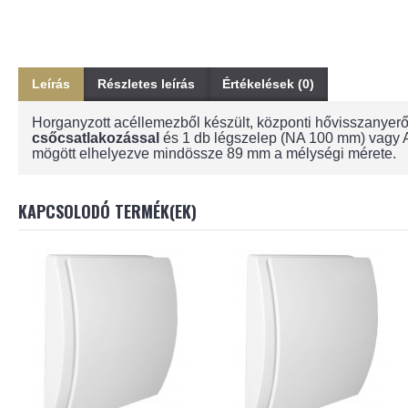
Leírás
Részletes leírás
Értékelések (0)
Horganyzott acéllemezből készült, központi hővisszanyerős
csőcsatlakozással
és 1 db légszelep (NA 100 mm) vagy A
mögött elhelyezve mindössze 89 mm a mélységi mérete.
KAPCSOLODÓ TERMÉK(EK)