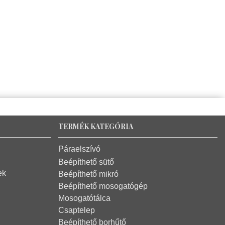
TERMÉK KATEGÓRIA
Páraelszívó
Beépíthető sütő
ek
Beépíthető mikró
Beépíthető mosogatógép
Mosogatótálca
Csaptelep
Beépíthető borhűtő