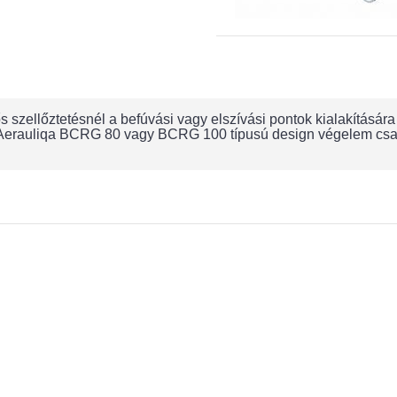
 szellőztetésnél a befúvási vagy elszívási pontok kialakításá
erauliqa BCRG 80 vagy BCRG 100 típusú design végelem csatlak