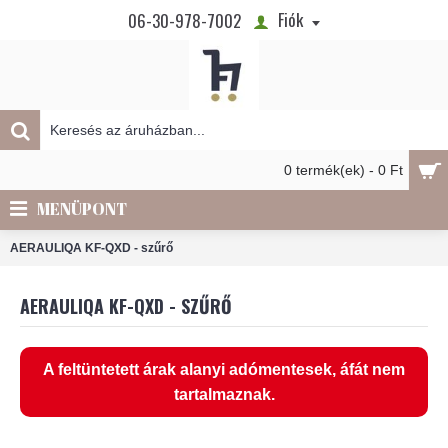
Fiók
06-30-978-7002
0 termék(ek) - 0 Ft
MENÜPONT
AERAULIQA KF-QXD - szűrő
AERAULIQA KF-QXD - SZŰRŐ
A feltüntetett árak alanyi adómentesek, áfát nem
tartalmaznak.