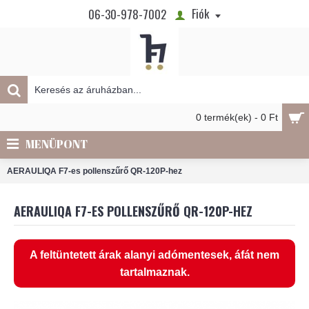
Fiók
06-30-978-7002
0 termék(ek) - 0 Ft
MENÜPONT
AERAULIQA F7-es pollenszűrő QR-120P-hez
AERAULIQA F7-ES POLLENSZŰRŐ QR-120P-HEZ
A feltüntetett árak alanyi adómentesek, áfát nem
tartalmaznak.