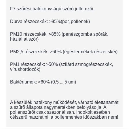
F7 szűrési hatékonyságú szűrő jellemzői:
Durva részecskék: >95%(por, pollenek)
PM10 részecskék: >85% (penészgomba spórák,
háziállat szőr)
PM2,5 részecskék: >60% (égéstermékek részecskéi)
PM1 részecskék: >50% (szilárd szmogrészecskék,
vírushordozók)
Baktériumok: >60% (0,5 ... 5 um)
A készülék hatékony működését, várható élettartamát
a szűrő állapota nagymértékben befolyásolja. A
pollenszűrőt csak szezonálisan, indokolt esetben
célszerű használni, a pollenmentes időszakban nem!