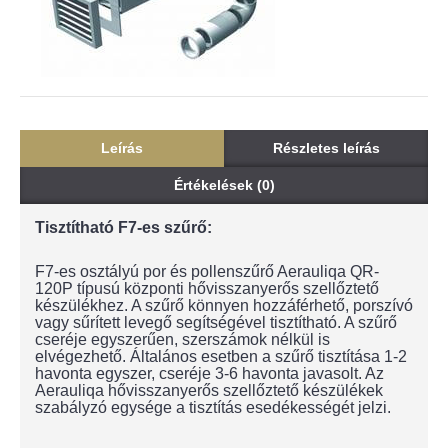
Leírás
Részletes leírás
Értékelések (0)
Tisztítható F7-es szűrő:
F7-es osztályú por és pollenszűrő Aerauliqa QR-
120P típusú központi hővisszanyerős szellőztető
készülékhez. A szűrő könnyen hozzáférhető, porszívó
vagy sűrített levegő segítségével tisztítható. A szűrő
cseréje egyszerűen, szerszámok nélkül is
elvégezhető. Általános esetben a szűrő tisztítása 1-2
havonta egyszer, cseréje 3-6 havonta javasolt. Az
Aerauliqa hővisszanyerős szellőztető készülékek
szabályzó egysége a tisztítás esedékességét jelzi.