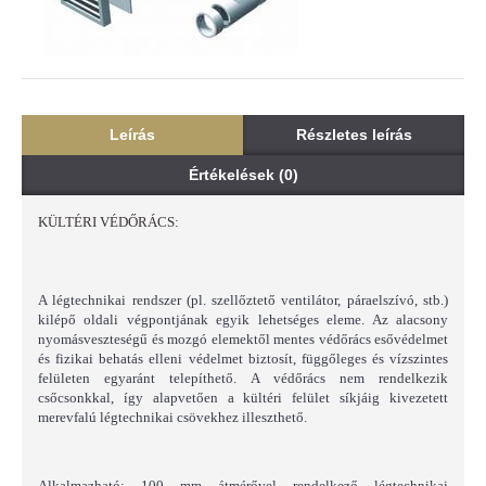
Leírás
Részletes leírás
Értékelések (0)
KÜLTÉRI VÉDŐRÁCS:
A légtechnikai rendszer (pl. szellőztető ventilátor, páraelszívó, stb.)
kilépő oldali végpontjának egyik lehetséges eleme. Az alacsony
nyomásveszteségű és mozgó elemektől mentes védőrács esővédelmet
és fizikai behatás elleni védelmet biztosít, függőleges és vízszintes
felületen egyaránt telepíthető. A védőrács nem rendelkezik
csőcsonkkal, így alapvetően a kültéri felület síkjáig kivezetett
merevfalú légtechnikai csövekhez illeszthető.
Alkalmazható
: 100 mm átmérővel rendelkező légtechnikai