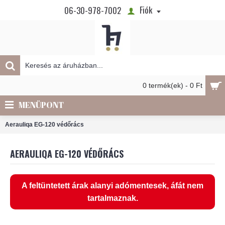
Fiók
06-30-978-7002
0 termék(ek) - 0 Ft
MENÜPONT
Aerauliqa EG-120 védőrács
AERAULIQA EG-120 VÉDŐRÁCS
A feltüntetett árak alanyi adómentesek, áfát nem
tartalmaznak.